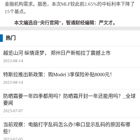
金融机构需求。据悉，本次MLF较此前2.65%的中标利率下降了
15个基点。
本文编选自“央行官网”，智通财经编辑：严文才。
热门
越览山河 纵情逐梦， 郑州日产新帕拉丁震撼上市
2023-08-14
特斯拉推出新政策：购Model 3享保险补贴8000元！
2023-08-14
防晒霜要一年四季都用吗？防晒霜开封一年还能用吗？_全球
要闻
2023-07-07
当前观察：电脑打字乱码怎么办?串口显示乱码的原因有哪
些?
2023-07-05